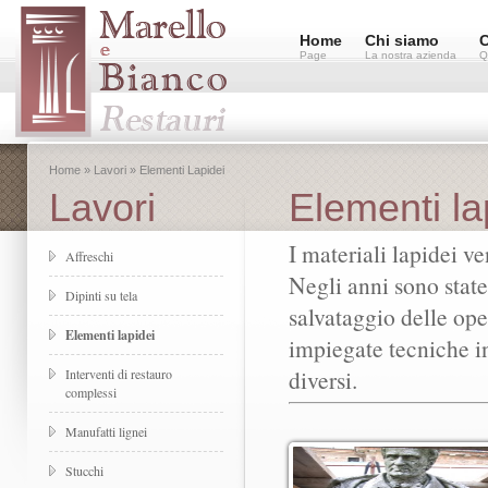
Home
Chi siamo
C
Page
La nostra azienda
Q
Home » Lavori » Elementi Lapidei
Lavori
Elementi la
I materiali lapidei ve
Affreschi
Negli anni sono state
Dipinti su tela
salvataggio delle oper
Elementi lapidei
impiegate tecniche i
diversi.
Interventi di restauro
complessi
Manufatti lignei
Stucchi