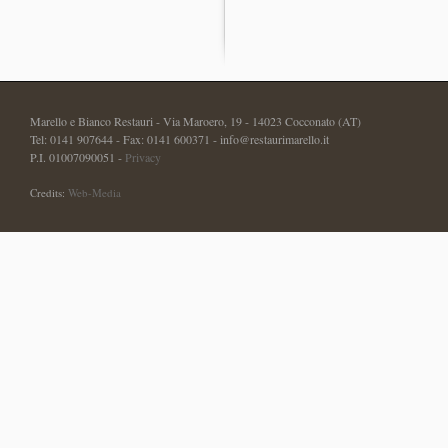
Marello e Bianco Restauri - Via Maroero, 19 - 14023 Cocconato (AT)
Tel: 0141 907644 - Fax: 0141 600371 - info@restaurimarello.it
P.I. 01007090051 -
Privacy
Credits:
Web-Media