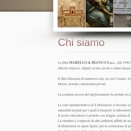
Chi siamo
La ditta
MARELLO & BIANCO S.a.s. ,
dal 1990 è
edicole religiose, dipinti su tela, tavole e statue lignee
È ditta fiduciaria di numerosi enti, tra cui Comuni, So
Musei, nonché collezionisti privati.
La continua ricerca del miglioramento ha portato al 
La sede amministrativa ed il laboratorio si trovano a C
manufatti pregiati per i quali il trasporto in laboratori
Il nostro laboratorio è protetto con doppio sistema di
La struttura è composta da altri ambienti adibiti ad an
di ebanisteria su opere lignee, per la costruzione di p