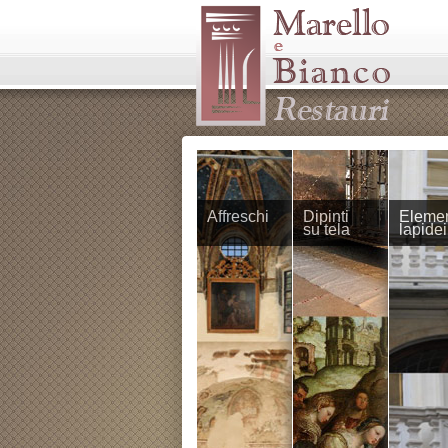
Affreschi
Dipinti
Elemen
su tela
lapidei