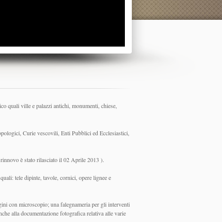
ico quali ville e palazzi antichi, monumenti, chiese,
pologici, Curie vescovili, Enti Pubblici ed Ecclesiastici,
rinnovo è stato rilasciato il 02 Aprile 2013 ).
ali: tele dipinte, tavole, cornici, opere lignee e
dagini con microscopio; una falegnameria per gli interventi
anche alla documentazione fotografica relativa alle varie