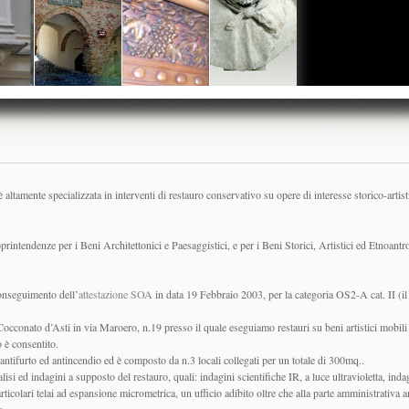
 altamente specializzata in interventi di restauro conservativo su opere di interesse storico-artist
.
printendenze per i Beni Architettonici e Paesaggistici, e per i Beni Storici, Artistici ed Etnoantro
conseguimento dell’
attestazione SOA
in data 19 Febbraio 2003, per la categoria OS2-A cat. II (il 
occonato d’Asti in via Maroero, n.19 presso il quale eseguiamo restauri su beni artistici mobili qu
o è consentito.
 antifurto ed antincendio ed è composto da n.3 locali collegati per un totale di 300mq..
alisi ed indagini a supposto del restauro, quali: indagini scientifiche IR, a luce ultravioletta, in
articolari telai ad espansione micrometrica, un ufficio adibito oltre che alla parte amministrativa 