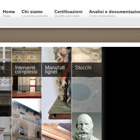
Home
Chi siamo
Certificazioni
Analisi e documentazio
Page
La nostra azienda
Qualità aziendale
Come restauriamo
ti
Interventi
Manufatti
Stucchi
complessi
lignei