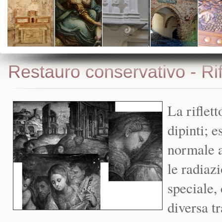
Restauro conservativo - Rif
La riflett
dipinti; 
normale a
le radiaz
speciale, 
diversa t