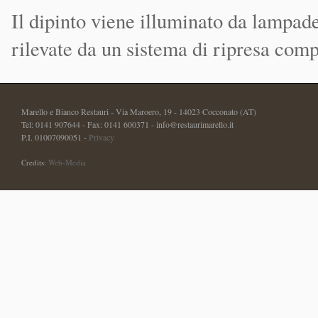
Il dipinto viene illuminato da lampade
rilevate da un sistema di ripresa com
Marello e Bianco Restauri - Via Maroero, 19 - 14023 Cocconato (AT)
Tel: 0141 907644 - Fax: 0141 600371 - info@restaurimarello.it
P.I. 01007090051 -
Privacy
Credits:
Web-Media