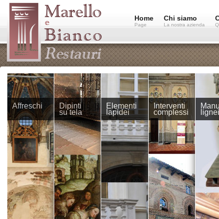
Home
Chi siamo
C
Page
La nostra azienda
Q
Affreschi
Dipinti
Elementi
Interventi
Manuf
su tela
lapidei
complessi
ligne