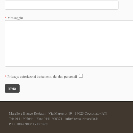
*
Messaggio
*
Privacy: autorizzo al trattamento dei dati personali
Marello e Bianco Restauri - Via Maroero, 19 - 14023 Cocconato (AT)
Tel: 0141 907644 - Fax: 0141 600371 - info@restaurimarello.it
P.I. 01007090051 -
Privacy