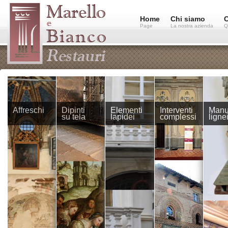
Home
Chi siamo
C
Page
La nostra azienda
Q
Affreschi
Dipinti
Elementi
Interventi
Manuf
su tela
lapidei
complessi
ligne